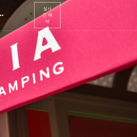
실시
간 예
약